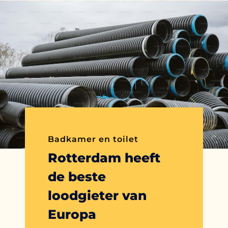
Badkamer en toilet
Rotterdam heeft
de beste
loodgieter van
Europa