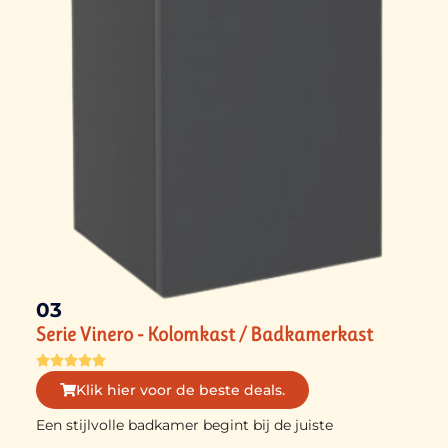
03
Serie Vinero - Kolomkast / Badkamerkast





Klik hier voor de beste deals.
Een stijlvolle badkamer begint bij de juiste