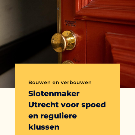
Bouwen en verbouwen
Slotenmaker
Utrecht voor spoed
en reguliere
klussen