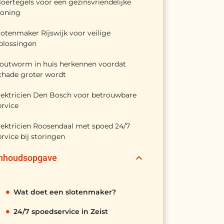
loertegels voor een gezinsvriendelijke
oning
lotenmaker Rijswijk voor veilige
plossingen
outworm in huis herkennen voordat
chade groter wordt
lektricien Den Bosch voor betrouwbare
ervice
lektricien Roosendaal met spoed 24/7
ervice bij storingen
Inhoudsopgave
Wat doet een slotenmaker?
24/7 spoedservice in Zeist