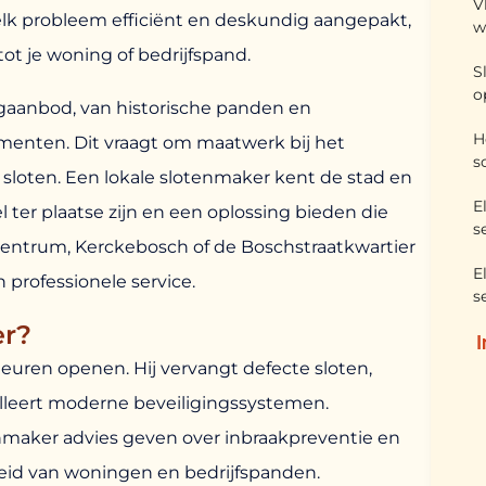
V
lk probleem efficiënt en deskundig aangepakt,
w
tot je woning of bedrijfspand.
S
o
ngaanbod, van historische panden en
H
enten. Dit vraagt om maatwerk bij het
s
 sloten. Een lokale slotenmaker kent de stad en
E
l ter plaatse zijn en een oplossing bieden die
s
st-Centrum, Kerckebosch of de Boschstraatkwartier
E
 professionele service.
s
er?
uren openen. Hij vervangt defecte sloten,
alleert moderne beveiligingssystemen.
nmaker advies geven over inbraakpreventie en
heid van woningen en bedrijfspanden.