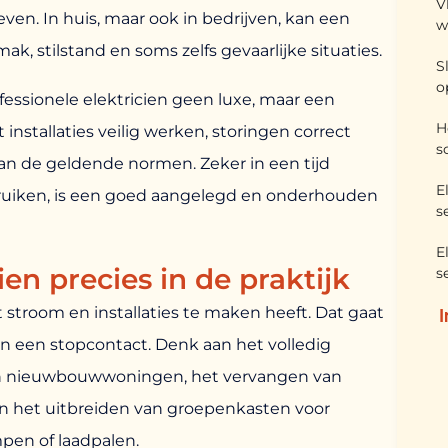
V
ven. In huis, maar ook in bedrijven, kan een
w
, stilstand en soms zelfs gevaarlijke situaties.
S
o
essionele elektricien geen luxe, maar een
H
nstallaties veilig werken, storingen correct
s
aan de geldende normen. Zeker in een tijd
E
ruiken, is een goed aangelegd en onderhouden
s
E
en precies in de praktijk
s
 stroom en installaties te maken heeft. Dat gaat
an een stopcontact. Denk aan het volledig
in nieuwbouwwoningen, het vervangen van
n het uitbreiden van groepenkasten voor
en of laadpalen.