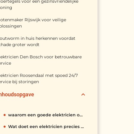
loertegels voor een gezinsvriendelijke
oning
lotenmaker Rijswijk voor veilige
plossingen
outworm in huis herkennen voordat
chade groter wordt
lektricien Den Bosch voor betrouwbare
ervice
lektricien Roosendaal met spoed 24/7
ervice bij storingen
Inhoudsopgave
waarom een goede elektricien onmisbaar is
Wat doet een elektricien precies in de praktijk