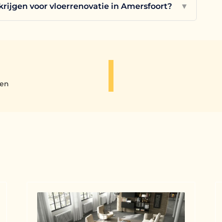
krijgen voor vloerrenovatie in Amersfoort?
▼
pen