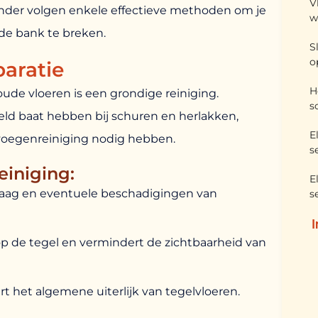
V
ronder volgen enkele effectieve methoden om je
w
de bank te breken.
S
o
paratie
H
 oude vloeren is een grondige reiniging.
s
ld baat hebben bij schuren en herlakken,
E
 voegenreiniging nodig hebben.
s
einiging:
E
laag en eventuele beschadigingen van
s
op de tegel en vermindert de zichtbaarheid van
t het algemene uiterlijk van tegelvloeren.