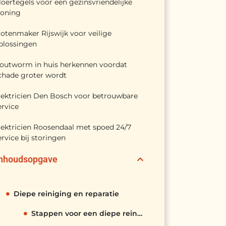
loertegels voor een gezinsvriendelijke
oning
lotenmaker Rijswijk voor veilige
plossingen
outworm in huis herkennen voordat
chade groter wordt
lektricien Den Bosch voor betrouwbare
ervice
lektricien Roosendaal met spoed 24/7
ervice bij storingen
Inhoudsopgave
Diepe reiniging en reparatie
Stappen voor een diepe reiniging: