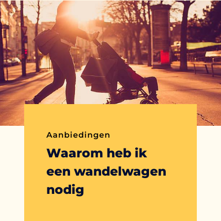
Aanbiedingen
Waarom heb ik
een wandelwagen
nodig