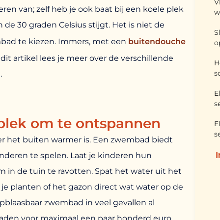
V
eren van; zelf heb je ook baat bij een koele plek
w
de 30 graden Celsius stijgt. Het is niet de
S
mbad te kiezen. Immers, met een
buitendouche
o
dit artikel lees je meer over de verschillende
H
s
.
E
s
 plek om te ontspannen
E
s
r het buiten warmer is. Een zwembad biedt
deren te spelen. Laat je kinderen hun
 in de tuin te ravotten. Spat het water uit het
 planten of het gazon direct wat water op de
pblaasbaar zwembad in veel gevallen al
aden voor maximaal een paar honderd euro,