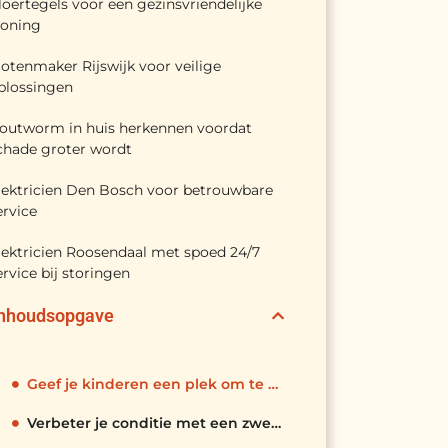
loertegels voor een gezinsvriendelijke
oning
lotenmaker Rijswijk voor veilige
plossingen
outworm in huis herkennen voordat
chade groter wordt
lektricien Den Bosch voor betrouwbare
ervice
lektricien Roosendaal met spoed 24/7
ervice bij storingen
Inhoudsopgave
Geef je kinderen een plek om te ontspannen
Verbeter je conditie met een zwemspa in de tuin