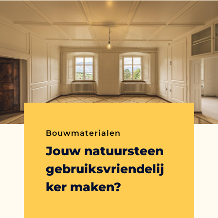
Bouwmaterialen
Jouw natuursteen
gebruiksvriendelij
ker maken?