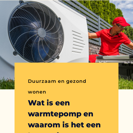
Duurzaam en gezond
wonen
Wat is een
warmtepomp en
waarom is het een